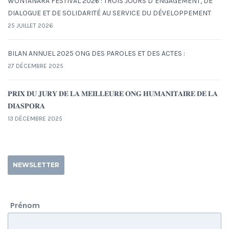
WONTANARA FESTIVAL 2026 : TROIS JOURS D’ENGAGEMENT, DE
DIALOGUE ET DE SOLIDARITÉ AU SERVICE DU DÉVELOPPEMENT
25 JUILLET 2026
BILAN ANNUEL 2025 ONG DES PAROLES ET DES ACTES :
27 DÉCEMBRE 2025
𝐏𝐑𝐈𝐗 𝐃𝐔 𝐉𝐔𝐑𝐘 𝐃𝐄 𝐋𝐀 𝐌𝐄𝐈𝐋𝐋𝐄𝐔𝐑𝐄 𝐎𝐍𝐆 𝐇𝐔𝐌𝐀𝐍𝐈𝐓𝐀𝐈𝐑𝐄 𝐃𝐄 𝐋𝐀
𝐃𝐈𝐀𝐒𝐏𝐎𝐑𝐀
13 DÉCEMBRE 2025
NEWSLETTER
Prénom