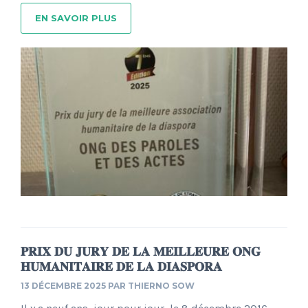
EN SAVOIR PLUS
𝐏𝐑𝐈𝐗 𝐃𝐔 𝐉𝐔𝐑𝐘 𝐃𝐄 𝐋𝐀 𝐌𝐄𝐈𝐋𝐋𝐄𝐔𝐑𝐄 𝐎𝐍𝐆
𝐇𝐔𝐌𝐀𝐍𝐈𝐓𝐀𝐈𝐑𝐄 𝐃𝐄 𝐋𝐀 𝐃𝐈𝐀𝐒𝐏𝐎𝐑𝐀
13 DÉCEMBRE 2025
PAR
THIERNO SOW