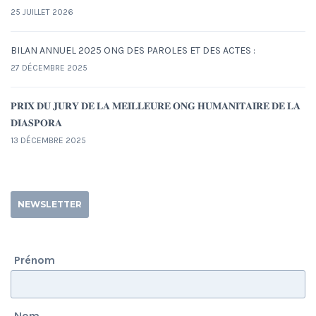
25 JUILLET 2026
BILAN ANNUEL 2025 ONG DES PAROLES ET DES ACTES :
27 DÉCEMBRE 2025
𝐏𝐑𝐈𝐗 𝐃𝐔 𝐉𝐔𝐑𝐘 𝐃𝐄 𝐋𝐀 𝐌𝐄𝐈𝐋𝐋𝐄𝐔𝐑𝐄 𝐎𝐍𝐆 𝐇𝐔𝐌𝐀𝐍𝐈𝐓𝐀𝐈𝐑𝐄 𝐃𝐄 𝐋𝐀
𝐃𝐈𝐀𝐒𝐏𝐎𝐑𝐀
13 DÉCEMBRE 2025
NEWSLETTER
Prénom
Nom