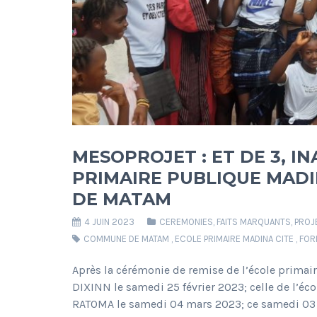
MESOPROJET : ET DE 3, I
PRIMAIRE PUBLIQUE MAD
DE MATAM
4 JUIN 2023
CEREMONIES
,
FAITS MARQUANTS
,
PROJ
COMMUNE DE MATAM
,
ECOLE PRIMAIRE MADINA CITE
,
FOR
Après la cérémonie de remise de l’école prima
DIXINN le samedi 25 février 2023; celle de l’
RATOMA le samedi 04 mars 2023; ce samedi 03 ju