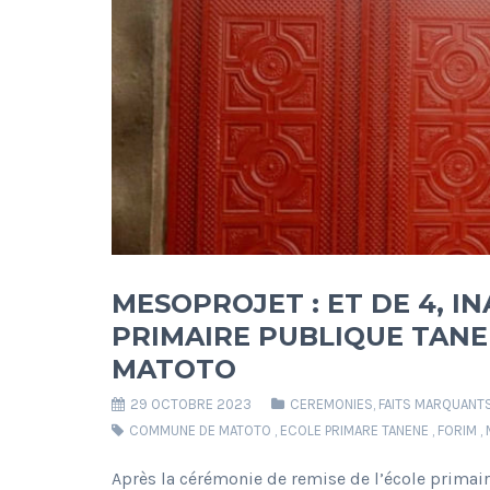
MESOPROJET : ET DE 4, I
PRIMAIRE PUBLIQUE TAN
MATOTO
29 OCTOBRE 2023
CEREMONIES
,
FAITS MARQUANT
COMMUNE DE MATOTO
,
ECOLE PRIMARE TANENE
,
FORIM
,
Après la cérémonie de remise de l’école prima