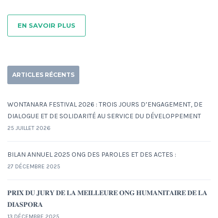
EN SAVOIR PLUS
ARTICLES RÉCENTS
WONTANARA FESTIVAL 2026 : TROIS JOURS D’ENGAGEMENT, DE
DIALOGUE ET DE SOLIDARITÉ AU SERVICE DU DÉVELOPPEMENT
25 JUILLET 2026
BILAN ANNUEL 2025 ONG DES PAROLES ET DES ACTES :
27 DÉCEMBRE 2025
𝐏𝐑𝐈𝐗 𝐃𝐔 𝐉𝐔𝐑𝐘 𝐃𝐄 𝐋𝐀 𝐌𝐄𝐈𝐋𝐋𝐄𝐔𝐑𝐄 𝐎𝐍𝐆 𝐇𝐔𝐌𝐀𝐍𝐈𝐓𝐀𝐈𝐑𝐄 𝐃𝐄 𝐋𝐀
𝐃𝐈𝐀𝐒𝐏𝐎𝐑𝐀
13 DÉCEMBRE 2025