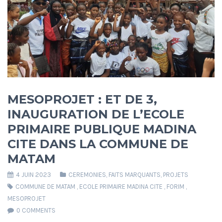
MESOPROJET : ET DE 3,
INAUGURATION DE L’ECOLE
PRIMAIRE PUBLIQUE MADINA
CITE DANS LA COMMUNE DE
MATAM
4 JUIN 2023
CEREMONIES
,
FAITS MARQUANTS
,
PROJETS
COMMUNE DE MATAM
,
ECOLE PRIMAIRE MADINA CITE
,
FORIM
,
MESOPROJET
0 COMMENTS