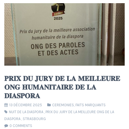
𝐏𝐑𝐈𝐗 𝐃𝐔 𝐉𝐔𝐑𝐘 𝐃𝐄 𝐋𝐀 𝐌𝐄𝐈𝐋𝐋𝐄𝐔𝐑𝐄
𝐎𝐍𝐆 𝐇𝐔𝐌𝐀𝐍𝐈𝐓𝐀𝐈𝐑𝐄 𝐃𝐄 𝐋𝐀
𝐃𝐈𝐀𝐒𝐏𝐎𝐑𝐀
13 DÉCEMBRE 2025
CEREMONIES
,
FAITS MARQUANTS
NUIT DE LA DIASPORA
,
PRIX DU JURY DE LA MEILLEURE ONG DE LA
DIASPORA
,
STRASBOURG
0 COMMENTS