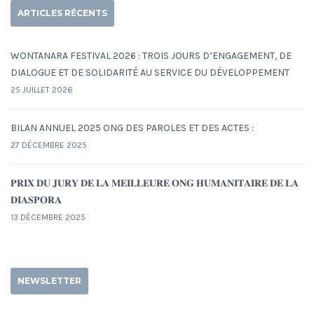
ARTICLES RÉCENTS
WONTANARA FESTIVAL 2026 : TROIS JOURS D’ENGAGEMENT, DE
DIALOGUE ET DE SOLIDARITÉ AU SERVICE DU DÉVELOPPEMENT
25 JUILLET 2026
BILAN ANNUEL 2025 ONG DES PAROLES ET DES ACTES :
27 DÉCEMBRE 2025
𝐏𝐑𝐈𝐗 𝐃𝐔 𝐉𝐔𝐑𝐘 𝐃𝐄 𝐋𝐀 𝐌𝐄𝐈𝐋𝐋𝐄𝐔𝐑𝐄 𝐎𝐍𝐆 𝐇𝐔𝐌𝐀𝐍𝐈𝐓𝐀𝐈𝐑𝐄 𝐃𝐄 𝐋𝐀
𝐃𝐈𝐀𝐒𝐏𝐎𝐑𝐀
13 DÉCEMBRE 2025
NEWSLETTER