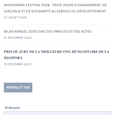
WONTANARA FESTIVAL 2026 : TROIS JOURS D’ENGAGEMENT, DE
DIALOGUE ET DE SOLIDARITÉ AU SERVICE DU DÉVELOPPEMENT
25 JUILLET 2026
BILAN ANNUEL 2025 ONG DES PAROLES ET DES ACTES :
27 DÉCEMBRE 2025
𝐏𝐑𝐈𝐗 𝐃𝐔 𝐉𝐔𝐑𝐘 𝐃𝐄 𝐋𝐀 𝐌𝐄𝐈𝐋𝐋𝐄𝐔𝐑𝐄 𝐎𝐍𝐆 𝐇𝐔𝐌𝐀𝐍𝐈𝐓𝐀𝐈𝐑𝐄 𝐃𝐄 𝐋𝐀
𝐃𝐈𝐀𝐒𝐏𝐎𝐑𝐀
13 DÉCEMBRE 2025
NEWSLETTER
Prénom