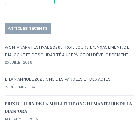
ARTICLES RÉCENTS
WONTANARA FESTIVAL 2026 : TROIS JOURS D’ENGAGEMENT, DE
DIALOGUE ET DE SOLIDARITÉ AU SERVICE DU DÉVELOPPEMENT
25 JUILLET 2026
BILAN ANNUEL 2025 ONG DES PAROLES ET DES ACTES :
27 DÉCEMBRE 2025
𝐏𝐑𝐈𝐗 𝐃𝐔 𝐉𝐔𝐑𝐘 𝐃𝐄 𝐋𝐀 𝐌𝐄𝐈𝐋𝐋𝐄𝐔𝐑𝐄 𝐎𝐍𝐆 𝐇𝐔𝐌𝐀𝐍𝐈𝐓𝐀𝐈𝐑𝐄 𝐃𝐄 𝐋𝐀
𝐃𝐈𝐀𝐒𝐏𝐎𝐑𝐀
13 DÉCEMBRE 2025