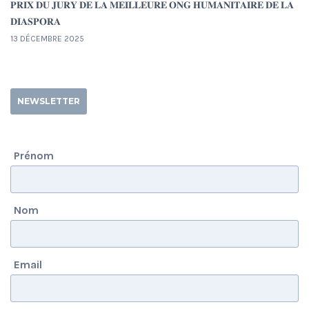
𝐏𝐑𝐈𝐗 𝐃𝐔 𝐉𝐔𝐑𝐘 𝐃𝐄 𝐋𝐀 𝐌𝐄𝐈𝐋𝐋𝐄𝐔𝐑𝐄 𝐎𝐍𝐆 𝐇𝐔𝐌𝐀𝐍𝐈𝐓𝐀𝐈𝐑𝐄 𝐃𝐄 𝐋𝐀
𝐃𝐈𝐀𝐒𝐏𝐎𝐑𝐀
13 DÉCEMBRE 2025
NEWSLETTER
Prénom
Nom
Email